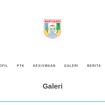
KEGIATAN ISRA' MI&apo...
ada Festival Kebuday...
 di SMPN 1 Banyuasin...
n III Periode 2024-2...
an Panen Karya P5 ...
vokasi, Sosialisas...
enang dan Anggar...
3 Lomba Cerdas Cermat...
tan Nuzul Quran ...
OFIL
PTK
KESISWAAN
GALERI
BERITA
Galeri