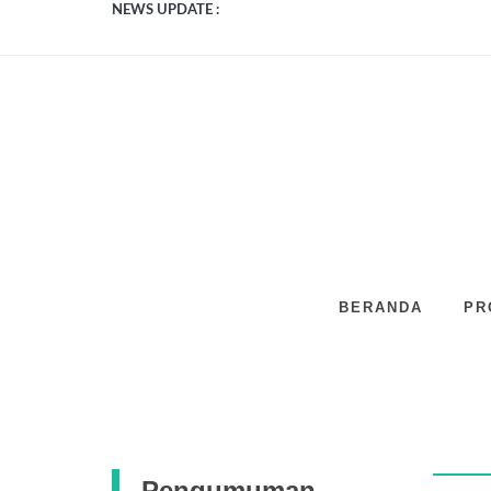
NEWS UPDATE :
SMPN 1 BANYUASIN III MELAKSANAKAN 
SMPN 1 Banyuasin III mendapatkan Juara p
Akhir Tahun Pembelajaran Semester Ganjil
Pelantikan Pengurus OSIS SMPN 1 Banyuasi
Upacara peringatan HGN 2024...
SMPN 1 Banyuasin III melaksanakan kegiat
SMPN 1 Banyuasin III mengikuti kegiatan Ad
Siswa SMPN 1 Banyuasin III meraih Juara R
SMPN 1 Banyuasin III Mendapatkan Juara 
SMPN 1 Banyuasin III melaksanakan peringa
BERANDA
PR
Pengumuman