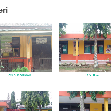
eri
Perpustakaan
Lab. IPA